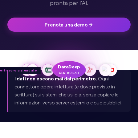
pronta per l'AI.
Prenota una demo
DataDeep
erimetro aziendale
CENTRO DATI
I dati non escono mai dal perimetro.
Ogni
connettore opera in lettura (e dove previsto in
scrittura) sui sistemi che usi già, senza copiare le
informazioni verso server esterni o cloud pubblici.