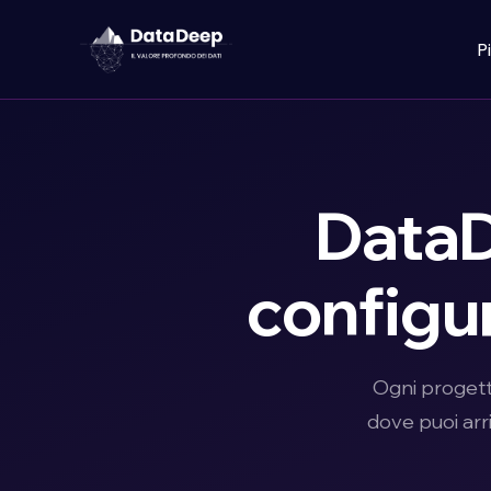
P
Data
configur
Ogni progetto
dove puoi arr