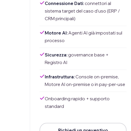
Connessione Dati:
connettori al
sistema target del caso d'uso (ERP /
CRM principali)
Motore AI:
Agenti AI già impostati sul
processo
Sicurezza:
governance base +
Registro AI
Infrastruttura:
Console on-premise,
Motore AI on-premise o in pay-per-use
Onboarding rapido + supporto
standard
Richiedi un preventivo