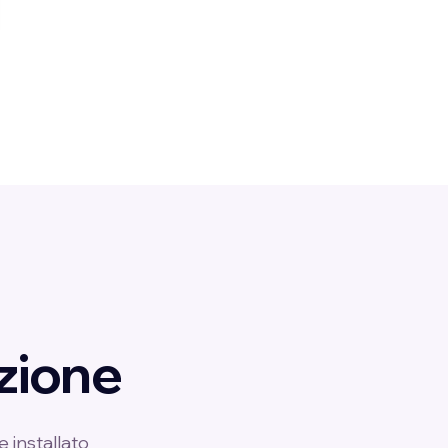
uzione
e installato