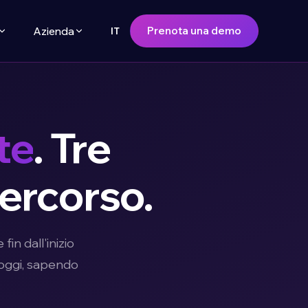
Prenota una demo
Azienda
IT
te
. Tre
percorso.
in dall'inizio
 oggi, sapendo