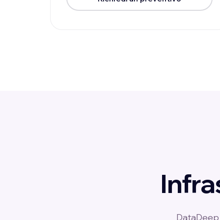
Infra
DataDeep si