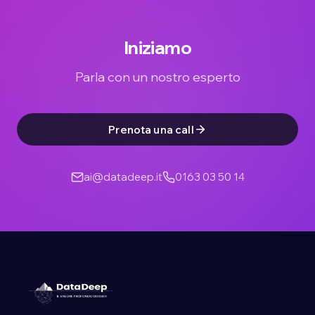
Iniziamo
Parla con un nostro esperto
Prenota una call
ai@datadeep.it
0163 03 50 14